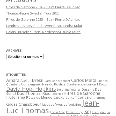
ARTICLES RÉCENTS
Fifres de Garonne 2026 – Saint Pierre D’Aurillac
Thomas/Faure Swedish Tour 2025
Fifres de Garonne 2025 – Saint Pierre D’Aurillac
Londres – Abbey Road – Avec Ravichandra Kulur
Calais-Bruxelles-Paris. Nordestinoz sur la route
ARCHIVES
Archives
ÉTIQUETTES
Ainara
Brésil
Carlos Malta
Atelier
Camille Kerdellant
Charles
Compagnie Hirundo Rustica
Conférence-concert
Quimbert
Dastum
David Hopi Hopkins
Dessins Des
Delphine Vespier
Fifres de Garonne
Duo Thomas-Riou
Sons !
Fest-Noz
Flutorama
Flûtes du Monde
Gaby Kerdoncuff
Gaëlle Branthomme
Jean-
Gildas Chassboeuf
Jacques-Yves Lafontaine
Luc Thomas
Kej
Just in Case
Kazut De Tyr
Krenijenn
La