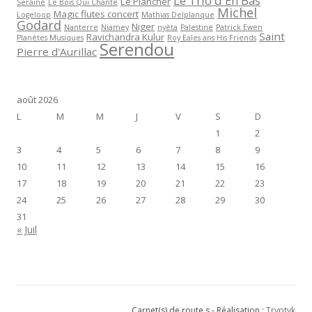
Le Trio d'En Bas
Le Plancher
Seraine
Le Bois Qui Chante
Michel
Magic flutes concert
Logeloop
Mathias Delplanque
Godard
Niger
Nanterre
Niamey
nyèta
Palestine
Patrick Ewen
Saint
Ravichandra Kulur
Planètes Musiques
Roy Eales ans His Friends
Serendou
Pierre d'Aurillac
août 2026
L
M
M
J
V
S
D
1
2
3
4
5
6
7
8
9
10
11
12
13
14
15
16
17
18
19
20
21
22
23
24
25
26
27
28
29
30
31
« Juil
Carnet(s) de route.s - Réalisation :
Tryptyk