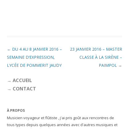
Navigation des articles
←
DU 4 AU 8 JANVIER 2016 –
23 JANVIER 2016 – MASTER
SEMAINE D’EXPRESSION,
CLASSE À LA SIRÈNE –
LYCÉE DE POMMERIT JAUDY
PAIMPOL
→
→ ACCUEIL
→ CONTACT
À PROPOS
Musicien voyageur et flûtiste , j'ai pris goût aux rencontres de
tous types depuis quelques années avec d'autres musiques et