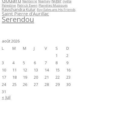
Godard
Niger
Nanterre
Niamey
nyèta
Palestine
Patrick Ewen
Planètes Musiques
Ravichandra Kulur
Roy Eales ans His Friends
Saint Pierre d'Aurillac
Serendou
août 2026
L
M
M
J
V
S
D
1
2
3
4
5
6
7
8
9
10
11
12
13
14
15
16
17
18
19
20
21
22
23
24
25
26
27
28
29
30
31
« Juil