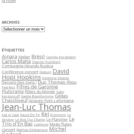
la route
ARCHIVES
Archives
ÉTIQUETTES
Ainara
Brésil
Atelier
Camille Kerdellant
Carlos Malta
Charles Quimbert
Compagnie Hirundo Rustica
David
Conférence-concert
Dastum
Hopi Hopkins
Delphine Vespier
Duo Thomas-Riou
Dessins Des Sons !
Fifres de Garonne
Fest-Noz
Flutorama
Flûtes du Monde
Gaby
Gildas
Kerdoncuff
Gaëlle Branthomme
Chassboeuf
Jacques-Yves Lafontaine
Jean-Luc Thomas
Kej
Just in Case
Kazut De Tyr
Krenijenn
La
Le
Le Plancher
Seraine
Le Bois Qui Chante
Trio d'En Bas
Magic flutes
Logeloop
Michel
concert
Mathias Delplanque