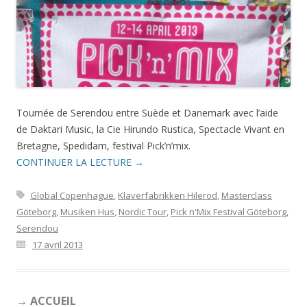
Tournée de Serendou entre Suède et Danemark avec l’aide
de Daktari Music, la Cie Hirundo Rustica, Spectacle Vivant en
Bretagne, Spedidam, festival Pick’n’mix.
CONTINUER LA LECTURE
→
Global Copenhague
,
Klaverfabrikken Hilerod
,
Masterclass
Göteborg
,
Musiken Hus
,
Nordic Tour
,
Pick n'Mix Festival Göteborg
,
Serendou
17 avril 2013
→ ACCUEIL