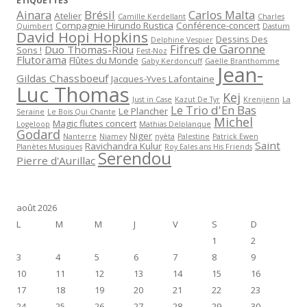
ÉTIQUETTES
Ainara
Brésil
Carlos Malta
Atelier
Camille Kerdellant
Charles
Compagnie Hirundo Rustica
Conférence-concert
Quimbert
Dastum
David Hopi Hopkins
Dessins Des
Delphine Vespier
Fifres de Garonne
Duo Thomas-Riou
Sons !
Fest-Noz
Flutorama
Flûtes du Monde
Gaby Kerdoncuff
Gaëlle Branthomme
Jean-
Gildas Chassboeuf
Jacques-Yves Lafontaine
Luc Thomas
Kej
Just in Case
Kazut De Tyr
Krenijenn
La
Le Trio d'En Bas
Le Plancher
Seraine
Le Bois Qui Chante
Michel
Magic flutes concert
Logeloop
Mathias Delplanque
Godard
Niger
Nanterre
Niamey
nyèta
Palestine
Patrick Ewen
Saint
Ravichandra Kulur
Planètes Musiques
Roy Eales ans His Friends
Serendou
Pierre d'Aurillac
août 2026
L
M
M
J
V
S
D
1
2
3
4
5
6
7
8
9
10
11
12
13
14
15
16
17
18
19
20
21
22
23
24
25
26
27
28
29
30