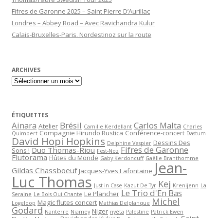
Fifres de Garonne 2025 – Saint Pierre D’Aurillac
Londres – Abbey Road – Avec Ravichandra Kulur
Calais-Bruxelles-Paris. Nordestinoz sur la route
ARCHIVES
Archives
ÉTIQUETTES
Ainara
Brésil
Carlos Malta
Atelier
Camille Kerdellant
Charles
Compagnie Hirundo Rustica
Conférence-concert
Quimbert
Dastum
David Hopi Hopkins
Dessins Des
Delphine Vespier
Fifres de Garonne
Duo Thomas-Riou
Sons !
Fest-Noz
Flutorama
Flûtes du Monde
Gaby Kerdoncuff
Gaëlle Branthomme
Jean-
Gildas Chassboeuf
Jacques-Yves Lafontaine
Luc Thomas
Kej
Just in Case
Kazut De Tyr
Krenijenn
La
Le Trio d'En Bas
Le Plancher
Seraine
Le Bois Qui Chante
Michel
Magic flutes concert
Logeloop
Mathias Delplanque
Godard
Niger
Nanterre
Niamey
nyèta
Palestine
Patrick Ewen