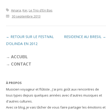
Ainara
,
Kej
,
Le Trio d'En Bas
30 septembre 2013
Navigation des articles
←
RETOUR SUR LE FESTIVAL
RESIDENCE AU BRESIL
→
D’OLINDA EN 2012
→ ACCUEIL
→ CONTACT
À PROPOS
Musicien voyageur et flûtiste , j'ai pris goût aux rencontres de
tous types depuis quelques années avec d'autres musiques et
d'autres cultures.
Avec ce blog, je vais tâcher de vous faire partager les émotions et