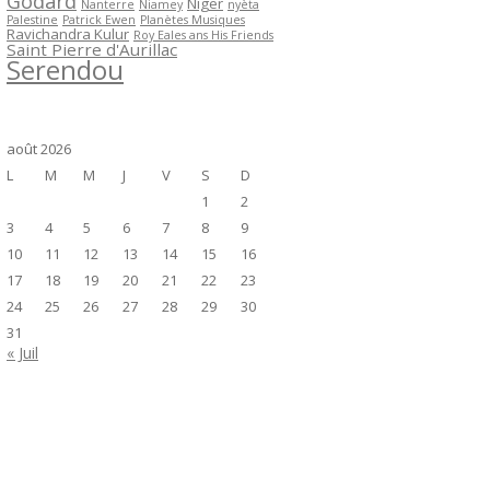
Godard
Niger
Nanterre
Niamey
nyèta
Palestine
Patrick Ewen
Planètes Musiques
Ravichandra Kulur
Roy Eales ans His Friends
Saint Pierre d'Aurillac
Serendou
août 2026
L
M
M
J
V
S
D
1
2
3
4
5
6
7
8
9
10
11
12
13
14
15
16
17
18
19
20
21
22
23
24
25
26
27
28
29
30
31
« Juil