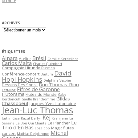
la route
ARCHIVES
Archives
ÉTIQUETTES
Ainara
Brésil
Atelier
Camille Kerdellant
Carlos Malta
Charles Quimbert
Compagnie Hirundo Rustica
David
Conférence-concert
Dastum
Hopi Hopkins
Delphine Vespier
Duo Thomas-Riou
Dessins Des Sons !
Fifres de Garonne
Fest-Noz
Flutorama
Flûtes du Monde
Gaby
Gildas
Kerdoncuff
Gaëlle Branthomme
Chassboeuf
Jacques-Yves Lafontaine
Jean-Luc Thomas
Kej
Just in Case
Kazut De Tyr
Krenijenn
La
Le
Le Plancher
Seraine
Le Bois Qui Chante
Trio d'En Bas
Magic flutes
Logeloop
Michel
concert
Mathias Delplanque